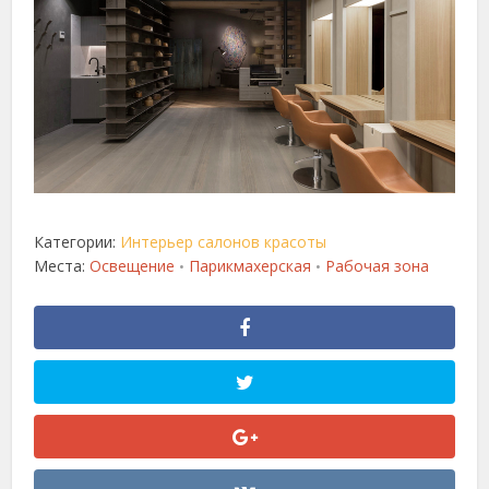
Категории:
Интерьер салонов красоты
Места:
Освещение
Парикмахерская
Рабочая зона
•
•