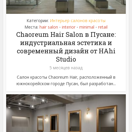
Категории:
Интерьер салонов красоты
Места:
hair salon
interior
minimal
retail
•
•
•
Chaoreum Hair Salon в Пусане:
индустриальная эстетика и
современный дизайн от HAhi
Studio
5 месяцев назад
Салон красоты Chaoreum Hair, расположенный в
южнокорейском городе Пусан, был разработан...