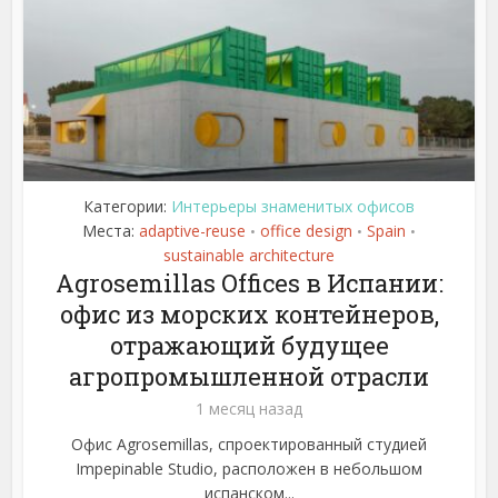
Категории:
Интерьеры знаменитых офисов
Места:
adaptive-reuse
office design
Spain
•
•
•
sustainable architecture
Agrosemillas Offices в Испании:
офис из морских контейнеров,
отражающий будущее
агропромышленной отрасли
1 месяц назад
Офис Agrosemillas, спроектированный студией
Impepinable Studio, расположен в небольшом
испанском...