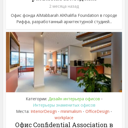
2 месяца назад
Офис фонда AlMabbarah AlKhalifia Foundation в городе
Риффа, разработанный архитектурной студией...
Категории:
Дизайн интерьера офисов
•
Интерьеры знаменитых офисов
Места:
InteriorDesign
minimalism
OfficeDesign
•
•
•
workplace
Офис Confidential Association в