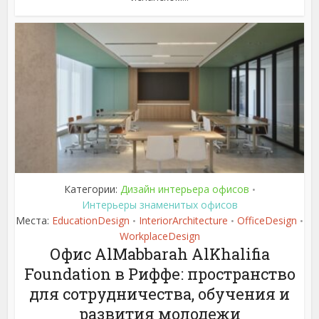
Категории:
Дизайн интерьера офисов
•
Интерьеры знаменитых офисов
Места:
EducationDesign
InteriorArchitecture
OfficeDesign
•
•
•
WorkplaceDesign
Офис AlMabbarah AlKhalifia
Foundation в Риффе: пространство
для сотрудничества, обучения и
развития молодежи