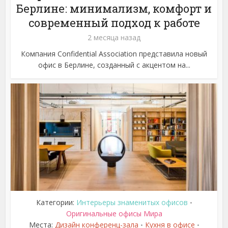
Берлине: минимализм, комфорт и
современный подход к работе
2 месяца назад
Компания Confidential Association представила новый
офис в Берлине, созданный с акцентом на...
Категории:
Интерьеры знаменитых офисов
•
Оригинальные офисы Мира
Места:
Дизайн конференц-зала
Кухня в офисе
•
•