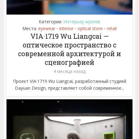
Категории:
Интерьер музеев
Места:
eyewear
interior
optical store
retail
•
•
•
VIA·1719 Wu Liangcai —
оптическое пространство с
современной архитектурой и
сценографией
4 месяца назад
Проект VIA·1719 Wu Liangcai, разработанный студией
Dayuan Design, представляет собой современное...