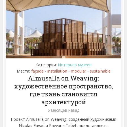
Категории:
Интерьер музеев
Места:
façade
installation
modular
sustainable
•
•
•
Almusalla on Weaving:
художественное пространство,
где ткань становится
архитектурой
6 месяцев назад
Проект Almusalla on Weaving, созданный художниками
Nicolas Fayad и Rayyane Tabet, представляет...