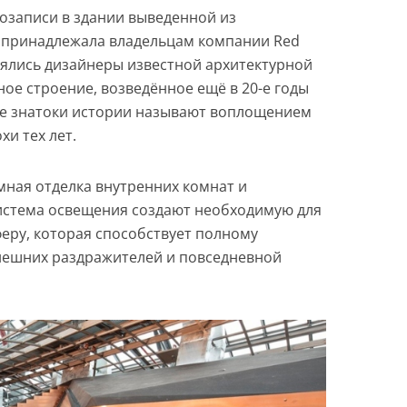
козаписи в здании выведенной из
 принадлежала владельцам компании Red
 взялись дизайнеры известной архитектурной
ное строение, возведённое ещё в 20-е годы
ые знатоки истории называют воплощением
и тех лет.
ная отделка внутренних комнат и
истема освещения создают необходимую для
еру, которая способствует полному
нешних раздражителей и повседневной