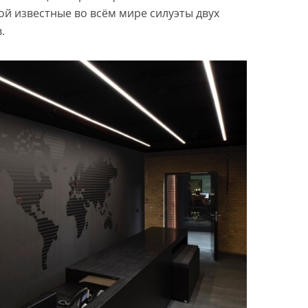
ой известные во всём мире силуэты двух
.