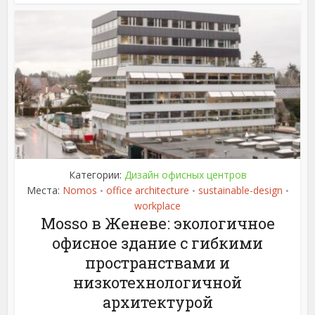
Категории:
Дизайн офисных центров
Места:
Nomos
office architecture
sustainable-design
•
•
•
workplace
Mosso в Женеве: экологичное
офисное здание с гибкими
пространствами и
низкотехнологичной
архитектурой