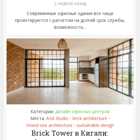
2 недели назад
Современные офисные здания все чаще
проектируются с расчетом на долгий срок службы,
возможность...
Категории:
Дизайн офисных центров
Места:
ASA Studio
brick architecture
•
•
mixed-use architecture
sustainable-design
•
Brick Tower в Кигали: