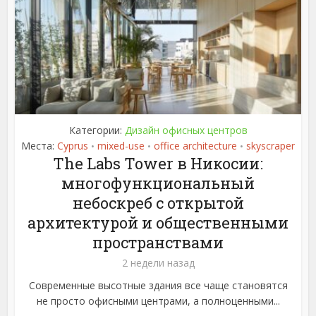
Категории:
Дизайн офисных центров
Места:
Cyprus
mixed-use
office architecture
skyscraper
•
•
•
The Labs Tower в Никосии:
многофункциональный
небоскреб с открытой
архитектурой и общественными
пространствами
2 недели назад
Современные высотные здания все чаще становятся
не просто офисными центрами, а полноценными...