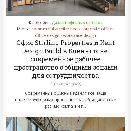
Категории:
Дизайн офисных центров
Места:
commercial architecture
corporate office
•
•
office design
workplace design
•
Офис Stirling Properties и Kent
Design Build в Ковингтоне:
современное рабочее
пространство с общими зонами
для сотрудничества
1 неделя назад
Современные офисные здания все чаще
проектируются как пространства, объединяющие
разные компании и...