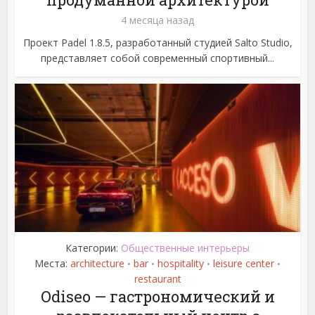
4 месяца назад
Проект Padel 1.8.5, разработанный студией Salto Studio,
представляет собой современный спортивный...
Категории:
Общественные интерьеры
Места:
architecture
bar
hospitality
leisure center
•
•
•
•
restaurant
Odiseo — гастрономический и