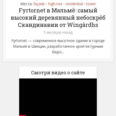
Места:
façade
high-rise
residential
tower
•
•
•
Fyrtornet в Мальмё: самый
высокий деревянный небоскрёб
Скандинавии от Wingårdhs
5 месяцев назад
Fyrtornet — современное высотное здание в городе
Мальмё в Швеции, разработанное архитектурным
бюро...
Смотри видео о сайте