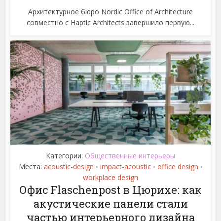
Архитектурное бюро Nordic Office of Architecture
совместно с Haptic Architects завершило первую...
Категории:
Общественные интерьеры
Места:
acoustic-design
impact-acoustic
office design
•
•
•
workplace design
Офис Flaschenpost в Цюрихе: как
акустические панели стали
частью интерьерного дизайна