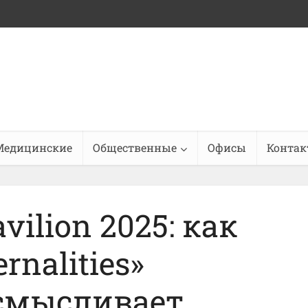
Медицинские
Общественные
Офисы
Конта
vilion 2025: как
ernalities»
смысливает