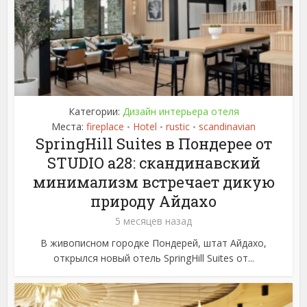
Категории:
Дизайн интерьера отеля
Места:
fireplace
Hotel
rustic
scandinavian
•
•
•
SpringHill Suites в Пондерее от
STUDIO a28: скандинавский
минимализм встречает дикую
природу Айдахо
5 месяцев назад
В живописном городке Пондерей, штат Айдахо,
открылся новый отель SpringHill Suites от...