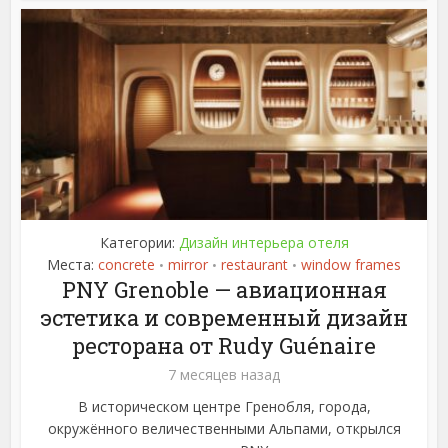
Категории:
Дизайн интерьера отеля
Места:
concrete
mirror
restaurant
window frames
•
•
•
PNY Grenoble — авиационная
эстетика и современный дизайн
ресторана от Rudy Guénaire
7 месяцев назад
В историческом центре Гренобля, города,
окружённого величественными Альпами, открылся