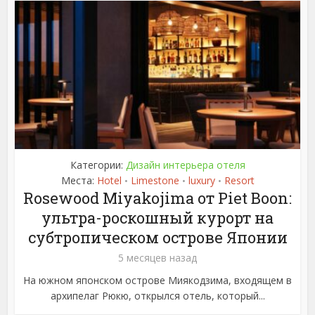
Категории:
Дизайн интерьера отеля
Места:
Hotel
Limestone
luxury
Resort
•
•
•
Rosewood Miyakojima от Piet Boon:
ультра-роскошный курорт на
субтропическом острове Японии
5 месяцев назад
На южном японском острове Миякодзима, входящем в
архипелаг Рюкю, открылся отель, который...