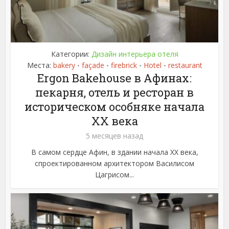
Категории:
Дизайн интерьера отеля
Места:
bakery
façade
firebrick
Hotel
restaurant
•
•
•
•
Ergon Bakehouse в Афинах:
пекарня, отель и ресторан в
историческом особняке начала
XX века
5 месяцев назад
В самом сердце Афин, в здании начала XX века,
спроектированном архитектором Василисом
Цагрисом...