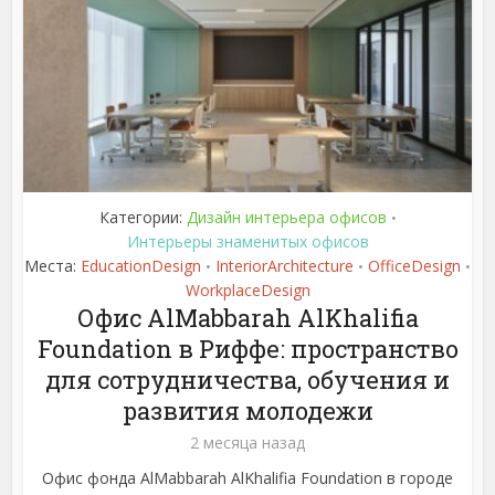
Категории:
Дизайн интерьера офисов
•
Интерьеры знаменитых офисов
Места:
EducationDesign
InteriorArchitecture
OfficeDesign
•
•
•
WorkplaceDesign
Офис AlMabbarah AlKhalifia
Foundation в Риффе: пространство
для сотрудничества, обучения и
развития молодежи
2 месяца назад
Офис фонда AlMabbarah AlKhalifia Foundation в городе