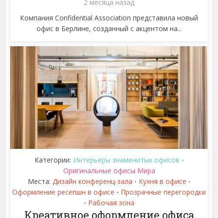
2 месяца назад
Компания Confidential Association представила новый
офис в Берлине, созданный с акцентом на...
Категории:
Интерьеры знаменитых офисов
•
Оригинальные офисы Мира
Места:
Дизайн конференц-зала
Кухня в офисе
•
•
Оформление ресепшн в офисе
Прозрачные перегородки
•
Рабочая зона
•
Креативное оформление офиса