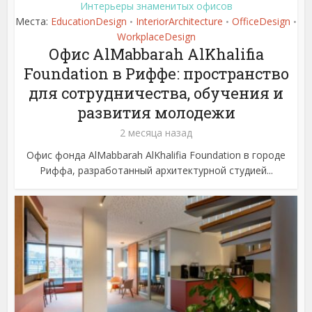
Интерьеры знаменитых офисов
Места:
EducationDesign
InteriorArchitecture
OfficeDesign
•
•
•
WorkplaceDesign
Офис AlMabbarah AlKhalifia
Foundation в Риффе: пространство
для сотрудничества, обучения и
развития молодежи
2 месяца назад
Офис фонда AlMabbarah AlKhalifia Foundation в городе
Риффа, разработанный архитектурной студией...