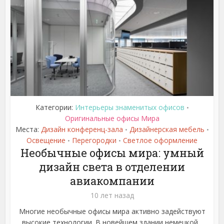
Категории:
Интерьеры знаменитых офисов
•
Оригинальные офисы Мира
Места:
Дизайн конференц-зала
Дизайнерская мебель
•
•
Освещение
Перегородки
Светлое оформление
•
•
Необычные офисы мира: умный
дизайн света в отделении
авиакомпании
10 лет назад
Многие необычные офисы мира активно задействуют
высокие технологии. В новейшем здании немецкой...