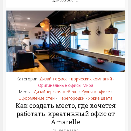
Категории:
Дизайн офиса творческих компаний
•
Оригинальные офисы Мира
Места:
Дизайнерская мебель
Кухня в офисе
•
•
Оформление стен
Перегородки
Яркие цвета
•
•
Как создать место, где хочется
работать: креативный офис от
Amarelle
10 лет назад