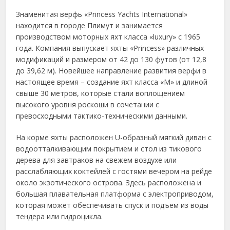
Знаменитая верфь «Princess Yachts International»
находится в городе Плимут и занимается
производством моторных яхт класса «luxury» с 1965
года. Компания выпускает яхты «Princess» различных
модификаций и размером от 42 до 130 футов (от 12,8
до 39,62 м). Новейшее направление развития верфи в
настоящее время – создание яхт класса «М» и длиной
свыше 30 метров, которые стали воплощением
высокого уровня роскоши в сочетании с
превосходными тактико-техническими данными.
На корме яхты расположен U-образный мягкий диван с
водоотталкивающим покрытием и стол из тикового
дерева для завтраков на свежем воздухе или
расслабляющих коктейлей с гостями вечером на рейде
около экзотического острова. Здесь расположена и
большая плавательная платформа с электроприводом,
которая может обеспечивать спуск и подъем из воды
тендера или гидроцикла.