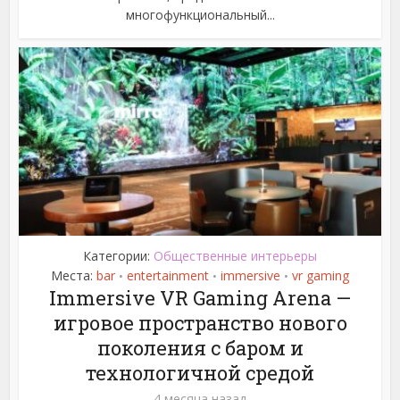
многофункциональный...
Категории:
Общественные интерьеры
Места:
bar
entertainment
immersive
vr gaming
•
•
•
Immersive VR Gaming Arena —
игровое пространство нового
поколения с баром и
технологичной средой
4 месяца назад