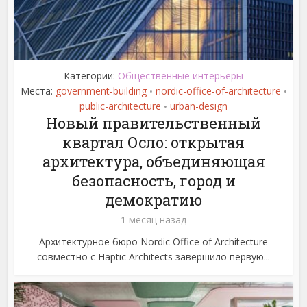
Категории:
Общественные интерьеры
Места:
government-building
nordic-office-of-architecture
•
•
public-architecture
urban-design
•
Новый правительственный
квартал Осло: открытая
архитектура, объединяющая
безопасность, город и
демократию
1 месяц назад
Архитектурное бюро Nordic Office of Architecture
совместно с Haptic Architects завершило первую...