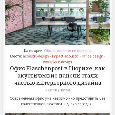
Категории:
Общественные интерьеры
Места:
acoustic-design
impact-acoustic
office design
•
•
•
workplace design
Офис Flaschenpost в Цюрихе: как
акустические панели стали
частью интерьерного дизайна
1 месяц назад
Современный офис уже невозможно представить без
качественной акустики. Однако сегодня...