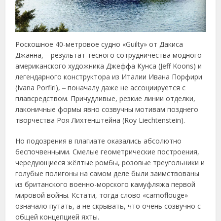
Роскошное 40-метровое судно «Guilty» от Дакиса
Джанна, ‒ результат тесного сотрудничества модного
американского художника Джеффа Кунса (Jeff Koons) и
легендарного конструктора из Италии Ивана Порфири
(Ivana Porfiri), ‒ поначалу даже не ассоциируется с
плавсредством. Причудливые, резкие линии отделки,
лаконичные формы явно созвучны мотивам позднего
творчества Роя Лихтенштейна (Roy Liechtenstein).
Но подозрения в плагиате оказались абсолютно
беспочвенными. Смелые геометрические построения,
чередующиеся жёлтые ромбы, розовые треугольники и
голубые полигоны на самом деле были заимствованы
из британского военно-морского камуфляжа первой
мировой войны. Кстати, тогда слово «camoflouge»
означало путать, а не скрывать, что очень созвучно с
общей концепцией яхты.