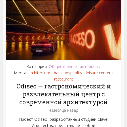
Категории:
Общественные интерьеры
Места:
architecture
bar
hospitality
leisure center
•
•
•
•
restaurant
Odiseo — гастрономический и
развлекательный центр с
современной архитектурой
4 месяца назад
Проект Odiseo, разработанный студией Clavel
Arquitectos, представляет собой