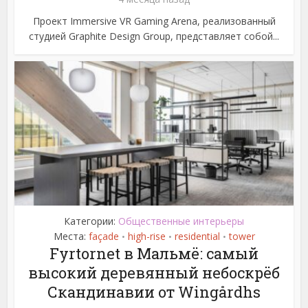
Проект Immersive VR Gaming Arena, реализованный
студией Graphite Design Group, представляет собой...
Категории:
Общественные интерьеры
Места:
façade
high-rise
residential
tower
•
•
•
Fyrtornet в Мальмё: самый
высокий деревянный небоскрёб
Скандинавии от Wingårdhs