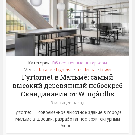
Категории:
Общественные интерьеры
Места:
façade
high-rise
residential
tower
•
•
•
Fyrtornet в Мальмё: самый
высокий деревянный небоскрёб
Скандинавии от Wingårdhs
5 месяцев назад
Fyrtornet — современное высотное здание в городе
Мальмё в Швеции, разработанное архитектурным
бюро...