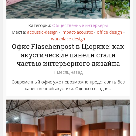
Категории:
Общественные интерьеры
Места:
acoustic-design
impact-acoustic
office design
•
•
•
workplace design
Офис Flaschenpost в Цюрихе: как
акустические панели стали
частью интерьерного дизайна
1 месяц назад
Современный офис уже невозможно представить без
качественной акустики. Однако сегодня...