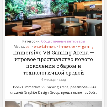
Категории:
Общественные интерьеры
Места:
bar
entertainment
immersive
vr gaming
•
•
•
Immersive VR Gaming Arena —
игровое пространство нового
поколения с баром и
технологичной средой
4 месяца назад
Проект Immersive VR Gaming Arena, реализованный
студией Graphite Design Group, представляет собой...