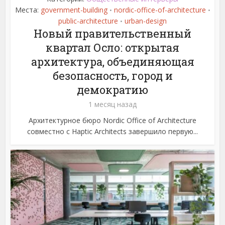
Места:
government-building
nordic-office-of-architecture
•
•
public-architecture
urban-design
•
Новый правительственный
квартал Осло: открытая
архитектура, объединяющая
безопасность, город и
демократию
1 месяц назад
Архитектурное бюро Nordic Office of Architecture
совместно с Haptic Architects завершило первую...