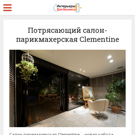
Потрясающий салон-
парикмахерская Clementine
Салон-парикмахерская Clementine – новая работа