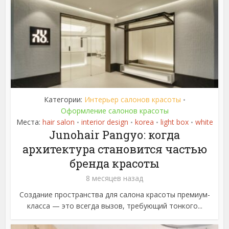
Категории:
Интерьер салонов красоты
•
Оформление салонов красоты
Места:
hair salon
interior design
korea
light box
white
•
•
•
•
Junohair Pangyo: когда
архитектура становится частью
бренда красоты
8 месяцев назад
Создание пространства для салона красоты премиум-
класса — это всегда вызов, требующий тонкого...