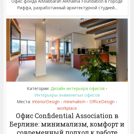
Офис фонда AlMabbarah AlKhalifia Foundation в городе
Риффа, разработанный архитектурной студией...
Категории:
Дизайн интерьера офисов
•
Интерьеры знаменитых офисов
Места:
InteriorDesign
minimalism
OfficeDesign
•
•
•
workplace
Офис Confidential Association в
Берлине: минимализм, комфорт и
современный подход к работе