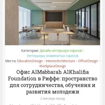
Категории:
Дизайн интерьера офисов
•
Интерьеры знаменитых офисов
Места:
EducationDesign
InteriorArchitecture
OfficeDesign
•
•
•
WorkplaceDesign
Офис AlMabbarah AlKhalifia
Foundation в Риффе: пространство
для сотрудничества, обучения и
развития молодежи
2 месяца назад