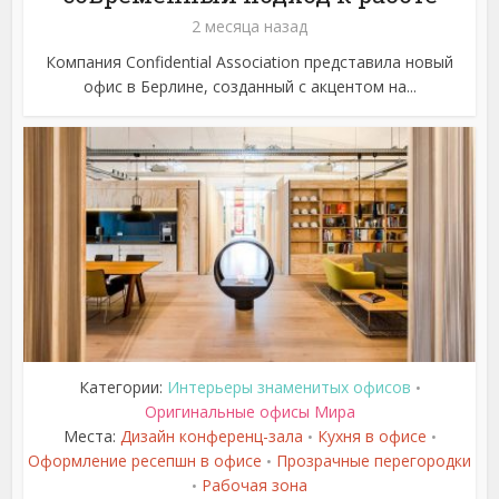
2 месяца назад
Компания Confidential Association представила новый
офис в Берлине, созданный с акцентом на...
Категории:
Интерьеры знаменитых офисов
•
Оригинальные офисы Мира
Места:
Дизайн конференц-зала
Кухня в офисе
•
•
Оформление ресепшн в офисе
Прозрачные перегородки
•
Рабочая зона
•