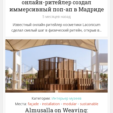
онлайн-ритейлер создал
иммерсивный поп-ап в Мадриде
5 месяцев назад
Известный онлайн-ритейлер косметики Laconicum
сделал смелый шаг в физический ритейн, открыв в...
Категории:
Интерьер музеев
Места:
façade
installation
modular
sustainable
•
•
•
Almusalla on Weaving: