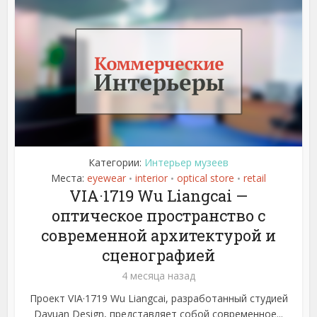
Категории:
Интерьер музеев
Места:
eyewear
interior
optical store
retail
•
•
•
VIA·1719 Wu Liangcai —
оптическое пространство с
современной архитектурой и
сценографией
4 месяца назад
Проект VIA·1719 Wu Liangcai, разработанный студией
Dayuan Design, представляет собой современное...