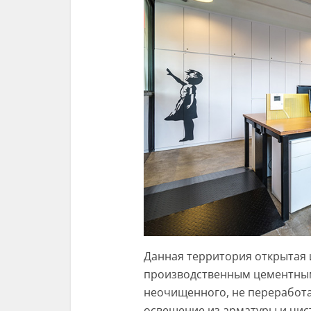
Данная территория открытая и
производственным цементным
неочищенного, не переработа
освещение из арматуры и чис