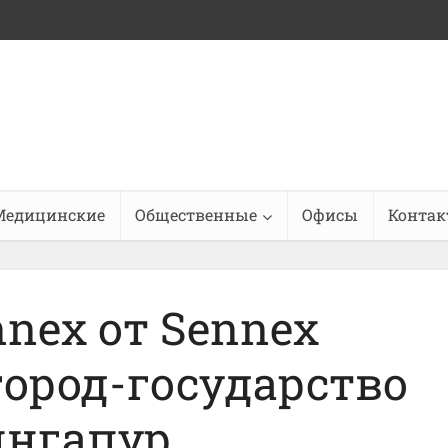
Медицинские
Общественные
Офисы
Конта
nex от Sennex
 город-государство
ингапур