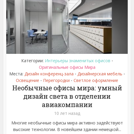
Категории:
Интерьеры знаменитых офисов
•
Оригинальные офисы Мира
Места:
Дизайн конференц-зала
Дизайнерская мебель
•
•
Освещение
Перегородки
Светлое оформление
•
•
Необычные офисы мира: умный
дизайн света в отделении
авиакомпании
10 лет назад
Многие необычные офисы мира активно задействуют
высокие технологии. В новейшем здании немецкой...