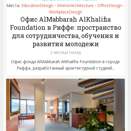
Места:
EducationDesign
InteriorArchitecture
OfficeDesign
•
•
•
WorkplaceDesign
Офис AlMabbarah AlKhalifia
Foundation в Риффе: пространство
для сотрудничества, обучения и
развития молодежи
2 месяца назад
Офис фонда AlMabbarah AlKhalifia Foundation в городе
Риффа, разработанный архитектурной студией...