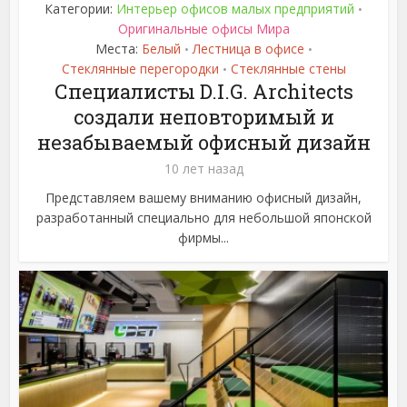
Категории:
Интерьер офисов малых предприятий
•
Оригинальные офисы Мира
Места:
Белый
Лестница в офисе
•
•
Стеклянные перегородки
Стеклянные стены
•
Специалисты D.I.G. Architects
создали неповторимый и
незабываемый офисный дизайн
10 лет назад
Представляем вашему вниманию офисный дизайн,
разработанный специально для небольшой японской
фирмы...