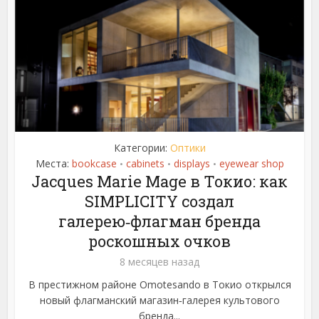
Категории:
Оптики
Места:
bookcase
cabinets
displays
eyewear shop
•
•
•
Jacques Marie Mage в Токио: как
SIMPLICITY создал
галерею‑флагман бренда
роскошных очков
8 месяцев назад
В престижном районе Omotesando в Токио открылся
новый флагманский магазин‑галерея культового
бренда...