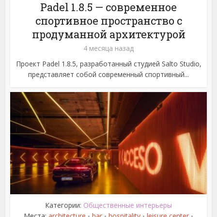
Padel 1.8.5 — современное
спортивное пространство с
продуманной архитектурой
4 месяца назад
Проект Padel 1.8.5, разработанный студией Salto Studio,
представляет собой современный спортивный...
Категории:
Общественные интерьеры
Места:
architecture
bar
hospitality
leisure center
•
•
•
•