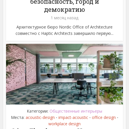
безопасность, город и
демократию
1 месяц назад
Архитектурное бюро Nordic Office of Architecture
совместно с Haptic Architects завершило первую...
Категории:
Общественные интерьеры
Места:
acoustic-design
impact-acoustic
office design
•
•
•
workplace design