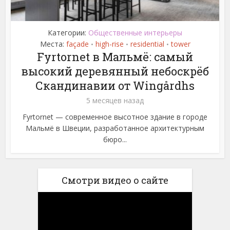
Категории:
Общественные интерьеры
Места:
façade
high-rise
residential
tower
•
•
•
Fyrtornet в Мальмё: самый
высокий деревянный небоскрёб
Скандинавии от Wingårdhs
5 месяцев назад
Fyrtornet — современное высотное здание в городе
Мальмё в Швеции, разработанное архитектурным
бюро...
Смотри видео о сайте