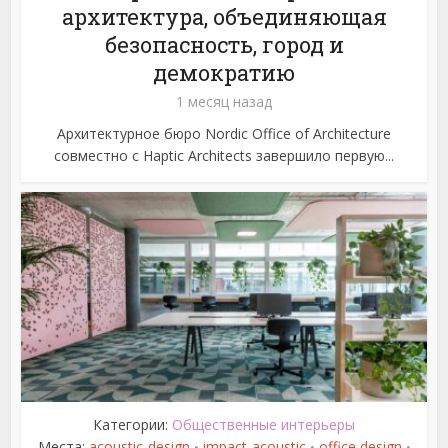
архитектура, объединяющая
безопасность, город и
демократию
1 месяц назад
Архитектурное бюро Nordic Office of Architecture
совместно с Haptic Architects завершило первую...
Категории:
Общественные интерьеры
Места:
acoustic-design
impact-acoustic
office design
•
•
•