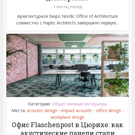
1 месяц назад
Архитектурное бюро Nordic Office of Architecture
совместно с Haptic Architects завершило первую...
Категории:
Общественные интерьеры
Места:
acoustic-design
impact-acoustic
office design
•
•
•
workplace design
Офис Flaschenpost в Цюрихе: как
акустические панели стали