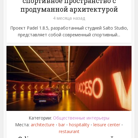
спортивное пространство с
продуманной архитектурой
4 месяца назад
Проект Padel 1.8.5, разработанный студией Salto Studio,
представляет собой современный спортивный...
Категории:
Общественные интерьеры
Места:
architecture
bar
hospitality
leisure center
•
•
•
•
restaurant