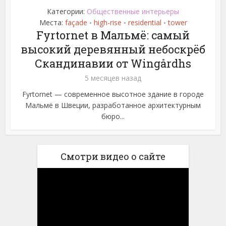
Категории:
Общественные интерьеры
Места:
façade
high-rise
residential
tower
•
•
•
Fyrtornet в Мальмё: самый
высокий деревянный небоскрёб
Скандинавии от Wingårdhs
5 месяцев назад
Fyrtornet — современное высотное здание в городе
Мальмё в Швеции, разработанное архитектурным
бюро...
Смотри видео о сайте