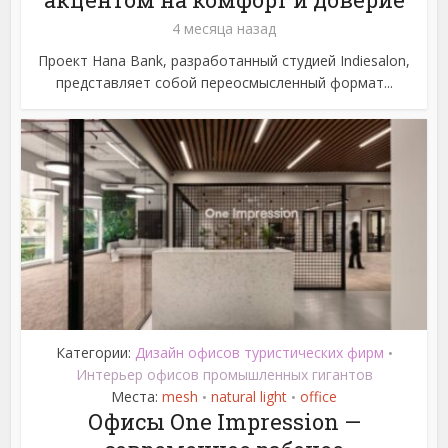
4 месяца назад
Проект Hana Bank, разработанный студией Indiesalon,
представляет собой переосмысленный формат...
Категории:
Дизайн офисов туристических фирм
•
Интерьер офисов промышленных гигантов
Места:
mesh
natural light
office
•
•
Офисы One Impression —