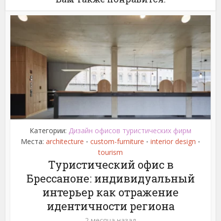
Категории:
Дизайн офисов туристических фирм
Места:
architecture
custom-furniture
interior design
•
•
•
tourism
Туристический офис в
Брессаноне: индивидуальный
интерьер как отражение
идентичности региона
2 месяца назад