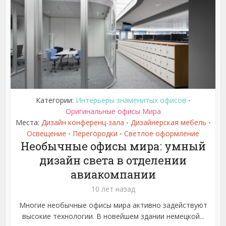
Категории:
Интерьеры знаменитых офисов
•
Оригинальные офисы Мира
Места:
Дизайн конференц-зала
Дизайнерская мебель
•
•
Освещение
Перегородки
Светлое оформление
•
•
Необычные офисы мира: умный
дизайн света в отделении
авиакомпании
10 лет назад
Многие необычные офисы мира активно задействуют
высокие технологии. В новейшем здании немецкой...