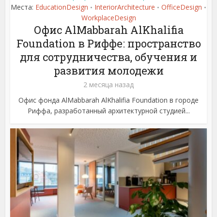
Места:
EducationDesign
InteriorArchitecture
OfficeDesign
•
•
•
WorkplaceDesign
Офис AlMabbarah AlKhalifia
Foundation в Риффе: пространство
для сотрудничества, обучения и
развития молодежи
2 месяца назад
Офис фонда AlMabbarah AlKhalifia Foundation в городе
Риффа, разработанный архитектурной студией...