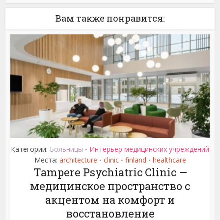
Вам также понравится:
Категории:
Больницы
Интерьер медицинских учреждений
•
Места:
architecture
clinic
finland
healthcare
•
•
•
Tampere Psychiatric Clinic —
медицинское пространство с
акцентом на комфорт и
восстановление