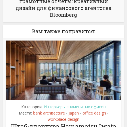
грамотные отчеты: креативный
дизайн для финансового агентства
Bloomberg
Вам также понравится:
Категории:
Интерьеры знаменитых офисов
Места:
bank architecture
Japan
office design
•
•
•
workplace design
Штаб-квартира Hamamatsu Iwata