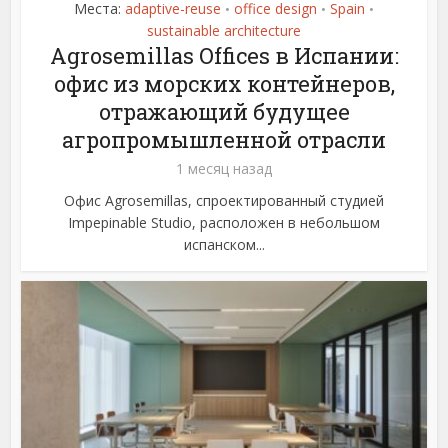
Места:
adaptive-reuse
office design
Spain
•
•
•
sustainable architecture
Agrosemillas Offices в Испании:
офис из морских контейнеров,
отражающий будущее
агропромышленной отрасли
1 месяц назад
Офис Agrosemillas, спроектированный студией
Impepinable Studio, расположен в небольшом
испанском...