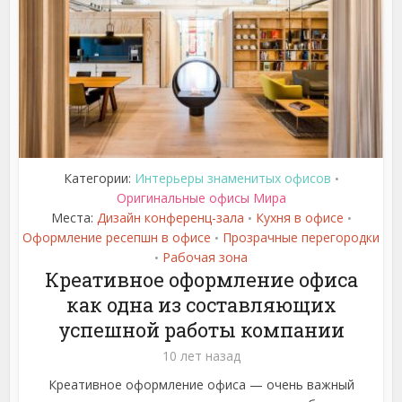
Категории:
Интерьеры знаменитых офисов
•
Оригинальные офисы Мира
Места:
Дизайн конференц-зала
Кухня в офисе
•
•
Оформление ресепшн в офисе
Прозрачные перегородки
•
Рабочая зона
•
Креативное оформление офиса
как одна из составляющих
успешной работы компании
10 лет назад
Креативное оформление офиса — очень важный