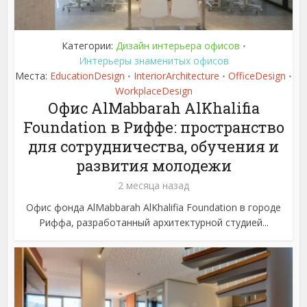
Категории:
Дизайн интерьера офисов
•
Интерьеры знаменитых офисов
Места:
EducationDesign
InteriorArchitecture
OfficeDesign
•
•
•
WorkplaceDesign
Офис AlMabbarah AlKhalifia
Foundation в Риффе: пространство
для сотрудничества, обучения и
развития молодежи
2 месяца назад
Офис фонда AlMabbarah AlKhalifia Foundation в городе
Риффа, разработанный архитектурной студией...