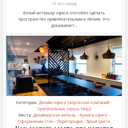
10 лет назад
Белый интерьер офиса способен сделать
пространство привлекательным и лёгким. Это
доказывает...
Категории:
Дизайн офиса творческих компаний
•
Оригинальные офисы Мира
Места:
Дизайнерская мебель
Кухня в офисе
•
•
Оформление стен
Перегородки
Яркие цвета
•
•