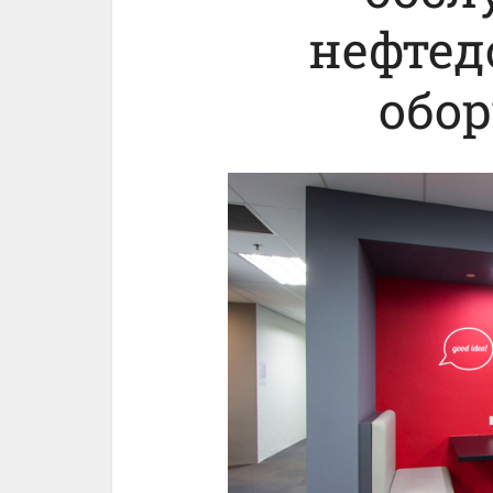
нефте
обо