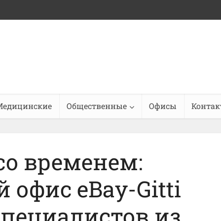
Медицинские
Общественные
Офисы
Конта
со временем:
офис eBay-Gitti
 специалистов из