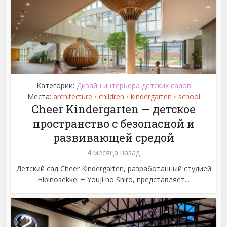
Категории:
Дизайн интерьера детских садов
Места:
architecture
children
kindergarten
school
•
•
•
Cheer Kindergarten — детское
пространство с безопасной и
развивающей средой
4 месяца назад
Детский сад Cheer Kindergarten, разработанный студией
Hibinosekkei + Youji no Shiro, представляет...