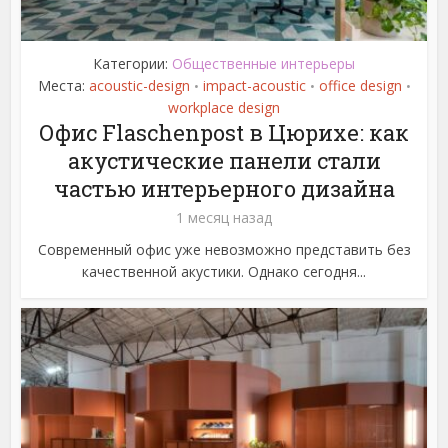
Категории:
Общественные интерьеры
Места:
acoustic-design
impact-acoustic
office design
•
•
•
workplace design
Офис Flaschenpost в Цюрихе: как
акустические панели стали
частью интерьерного дизайна
1 месяц назад
Современный офис уже невозможно представить без
качественной акустики. Однако сегодня...