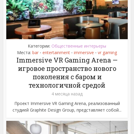
Категории:
Общественные интерьеры
Места:
bar
entertainment
immersive
vr gaming
•
•
•
Immersive VR Gaming Arena —
игровое пространство нового
поколения с баром и
технологичной средой
4 месяца назад
Проект Immersive VR Gaming Arena, реализованный
студией Graphite Design Group, представляет собой...