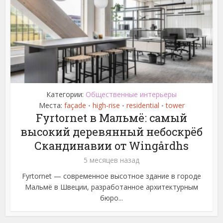
Категории:
Общественные интерьеры
Места:
façade
high-rise
residential
tower
•
•
•
Fyrtornet в Мальмё: самый
высокий деревянный небоскрёб
Скандинавии от Wingårdhs
5 месяцев назад
Fyrtornet — современное высотное здание в городе
Мальмё в Швеции, разработанное архитектурным
бюро...