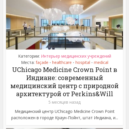
Категории:
Интерьер медицинских учреждений
Места:
façade
healthcare
hospital
medical
•
•
•
UChicago Medicine Crown Point в
Индиане: современный
медицинский центр с природной
архитектурой от Perkins&Will
5 месяцев назад
Медицинский центр UChicago Medicine Crown Point
расположен в городе Краун-Пойнт, штат Индиана, и...