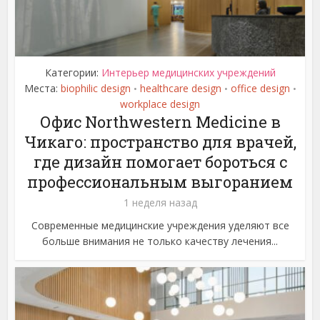
Категории:
Интерьер медицинских учреждений
Места:
biophilic design
healthcare design
office design
•
•
•
workplace design
Офис Northwestern Medicine в
Чикаго: пространство для врачей,
где дизайн помогает бороться с
профессиональным выгоранием
1 неделя назад
Современные медицинские учреждения уделяют все
больше внимания не только качеству лечения...