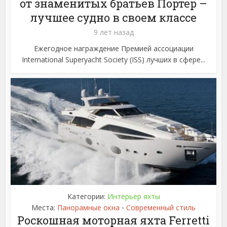
от знаменитых братьев Портер –
лучшее судно в своем классе
9 лет назад
Ежегодное награждение Премией ассоциации
International Superyacht Society (ISS) лучших в сфере...
Категории:
Интерьер яхты
Места:
Панорамные окна
Современный стиль
•
Роскошная моторная яхта Ferretti