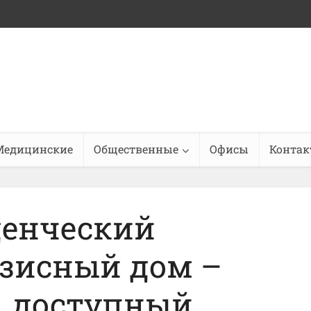
Медицинские
Общественные
Офисы
Конта
денческий
зисный дом –
, доступный,