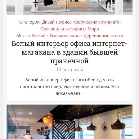
Категории:
Дизайн офиса творческих компаний
•
Оригинальные офисы Мира
Места:
Белый
Большие окна
Деревянные полки
•
•
Белый интерьер офиса интернет-
магазина в здании бывшей
прачечной
10 лет назад
Белый интерьер офиса способен сделать
пространство привлекательным и лёгким. Это
доказывает...